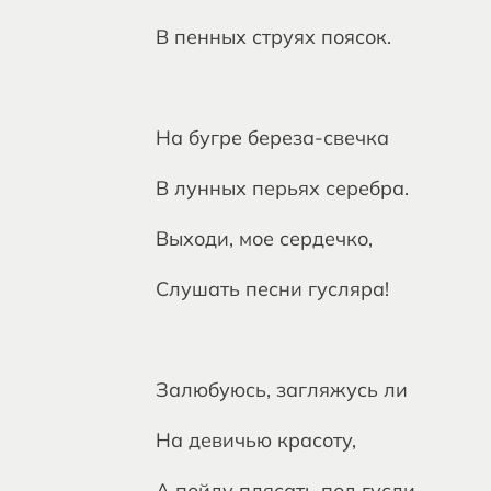
В пенных струях поясок.
На бугре береза-свечка
В лунных перьях серебра.
Выходи, мое сердечко,
Слушать песни гусляра!
Залюбуюсь, загляжусь ли
На девичью красоту,
А пойду плясать под гусли,