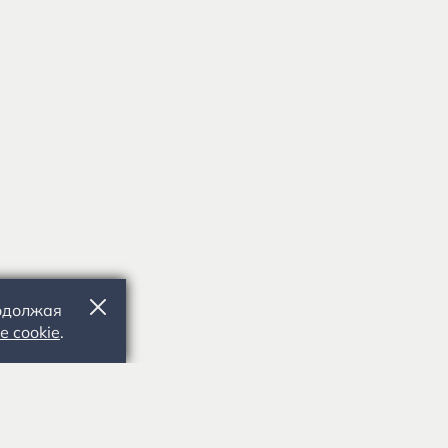
родолжая
е cookie
.