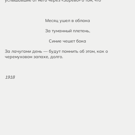
услышавшие от него через «Зарево» о том, что
Месяц ушел в облака
За туманный плетень,
Синие чешет бока
За лачугами день — будут помнить об этом, как о
черемуховом запахе, долго.
1918