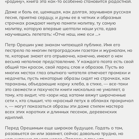
«родину», книга эта как-то особенно становится радостной.
Даже и боль ее, щемящая, как долгая, заунывная русская
песня, приятна сердцу, и думы ее в четких и образных
строчках рождают милую памяти молитву, ту самую
молитву, которую впервые шептали наши уста, едва
научившись лепетать: «Отче наш, иже еси …»
Петр Орешин уже знаком читающей публике. Имя его
пестрело по многим петроградским газетам и журналам, но
те, которые знают его отрывочно, конечно, имеют о нем
весьма неполное представление. У каждого поэта есть свой
общий тон красок, свой ларец слов и образов. Пусть во
многих местах глаз опытного читателя отмечает промахи и
недочеты, пусть некоторые образы сидят на строчках, как
тараканы, объедающие корку хлеба, в стихе, — все-таки
это свежести и пахучести книги нисколько не умаляет, а
тому, кто видит, что «зори над хатами вяжут широченные
сети », кто слышит, что «красный петух в облаках прокричал
», — могут показаться образы эти даже стилем мастера
всех этих коротких и длинных песенок, деревенских
идиллий.
Перед Орешиным еще широкое будущее. Гадать о том,
разовьется он или завянет, сейчас довольно трудно, но