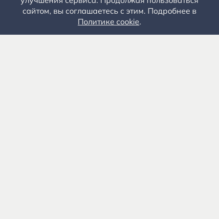
улучшения сервиса. Продолжая пользоваться
сайтом, вы соглашаетесь с этим. Подробнее в
Политике cookie
.
Государственное автономное учреждение культуры
«Государственный музей-заповедник С.А. Есенина» 0+
391103, Рязанская обл., Рыбновский р-н, с.
Константиново
8 (4912) 55-03-06
Приемная