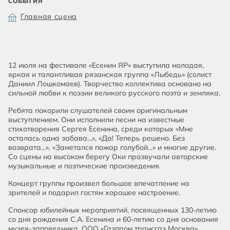
СОБЫТИЯ
Главная сцена
12 июля на фестивале «Есенин ЯР» выступила молодая,
яркая и талантливая рязанская группа «Лыбедь» (солист
Даниил Лошкомаев). Творчество коллектива основано на
сильной любви к поэзии великого русского поэта и земляка.
Ребята покорили слушателей своим оригинальным
выступлением. Они исполнили песни на известные
стихотворения Сергея Есенина, среди которых «Мне
осталась одна забава...», «Да! Теперь решено. Без
возврата...», «Заметался пожар голубой...» и многие другие.
Со сцены на высоком берегу Оки прозвучали авторские
музыкальные и поэтические произведения.
Концерт группы произвел большое впечатление на
зрителей и подарил гостям хорошее настроение.
Спонсор юбилейных мероприятий, посвященных 130-летию
со дня рождения С.А. Есенина и 60-летию со дня основания
музея-заповедника, ООО «Газпром трансгаз Москва».