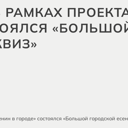
В РАМКАХ ПРОЕКТ
ТОЯЛСЯ «БОЛЬШО
КВИЗ»
енин в городе» состоялся «Большой городской есен