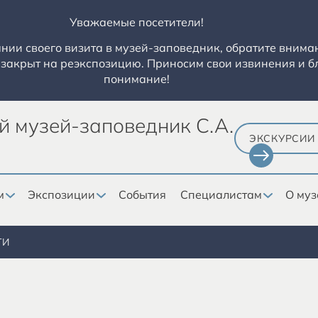
Уважаемые посетители!
ии своего визита в музей-заповедник, обратите вниман
закрыт на реэкспозицию. Приносим свои извинения и б
понимание!
й музей-заповедник С.А.
ЭКСКУРСИИ
м
Экспозиции
События
Специалистам
О муз
ТИ