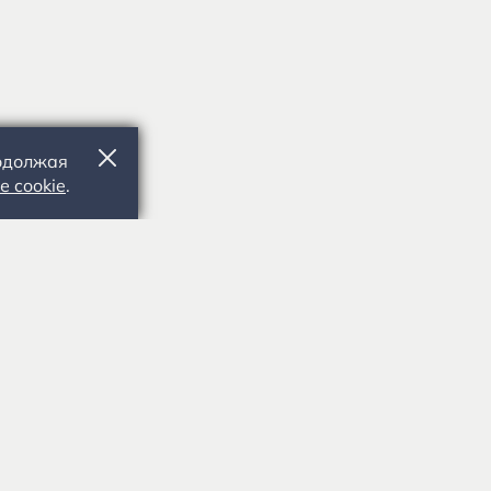
родолжая
е cookie
.