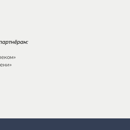
партнёрам:
леком»
мени»