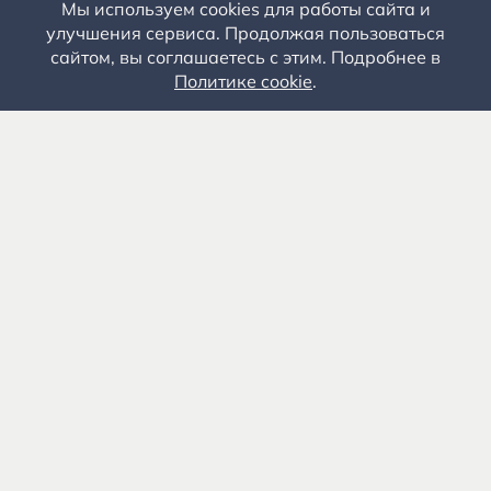
Мы используем cookies для работы сайта и
улучшения сервиса. Продолжая пользоваться
сайтом, вы соглашаетесь с этим. Подробнее в
Политике cookie
.
Государственное автономное учреждение культуры
«Государственный музей-заповедник С.А. Есенина» 0+
391103, Рязанская обл., Рыбновский р-н, с.
Константиново