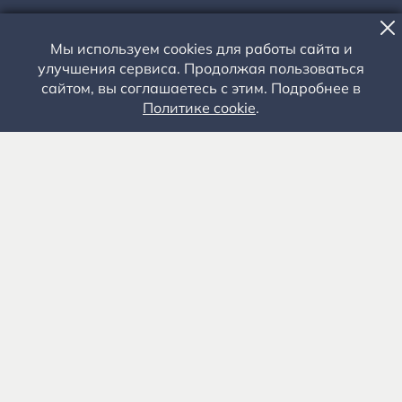
Мы используем cookies для работы сайта и
ФЕСТИВАЛЬ
улучшения сервиса. Продолжая пользоваться
ФЕСТИВАЛЬ СОВРЕМЕННОЙ
сайтом, вы соглашаетесь с этим. Подробнее в
КУЛЬТУРЫ «ЕСЕНИН ЯР»
Политике cookie
.
06 ИЮНЯ - 18 ИЮЛЯ 2026 ГОДА
Территория музея-заповедника
Главная сцена
с. Константиново, Рыбновский р-н, Рязанская обл.
Рекомендуется
ВЗРОСЛЫЕ
Доступная среда