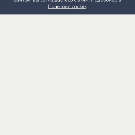
Политике cookie
.
17 АВГУСТА 2024 ГОДА - 13.00
Входит в единый входной билет в экспозиции и на
территорию музея-заповедника.
Главная сцена
Рязанская область, Рыбновский район, село
Константиново.
Время на осмотр
Рекомендуется
1 ЧАС
ВЗРОСЛЫЕ
Доступная среда
В социальных сетях